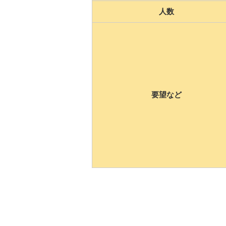
人数
要望など