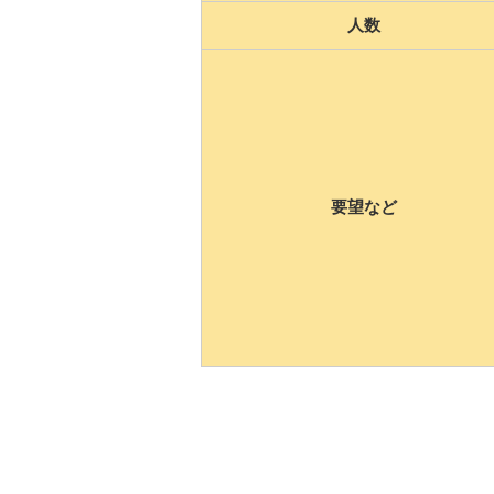
人数
要望など