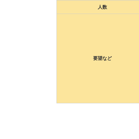
人数
要望など