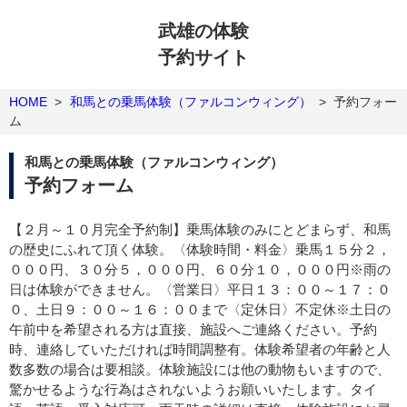
武雄の体験
予約サイト
HOME
>
和馬との乗馬体験（ファルコンウィング）
>
予約フォー
ム
和馬との乗馬体験（ファルコンウィング）
予約フォーム
【２月～１０月完全予約制】乗馬体験のみにとどまらず、和馬
の歴史にふれて頂く体験。〈体験時間・料金〉乗馬１５分２，
０００円、３０分５，０００円、６０分１０，０００円※雨の
日は体験ができません。〈営業日〉平日１３：００～１７：０
０、土日９：００～１６：００まで〈定休日〉不定休※土日の
午前中を希望される方は直接、施設へご連絡ください。予約
時、連絡していただければ時間調整有。体験希望者の年齢と人
数多数の場合は要相談。体験施設には他の動物もいますので、
驚かせるような行為はされないようお願いいたします。タイ