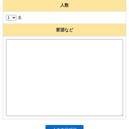
人数
名
要望など