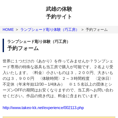
武雄の体験
予約サイト
HOME
>
ランプシェード彫り体験（巧工房）
>
予約フォーム
ランプシェード彫り体験（巧工房）
予約フォーム
世界に１つだけの《あかり》を作ってみませんか？ランプシェ
ード専用の特殊な器具も当工房で購入が可能です。２名より受
入いたします。〈料金〉小さいものは３，２００円、大きいも
のは３，９００円 〈体験時間〉２～３時間程度 〈定休日〉
不定休（年末年始12/30～1/4休み） ※１５名以上の団体とシ
ーズンOFFの期間はお安くなりますので、当工房へお問い合わ
せください。作品の焼き代は、料金に含まれています。
http://www.takeo-kk.net/experience/002113.php