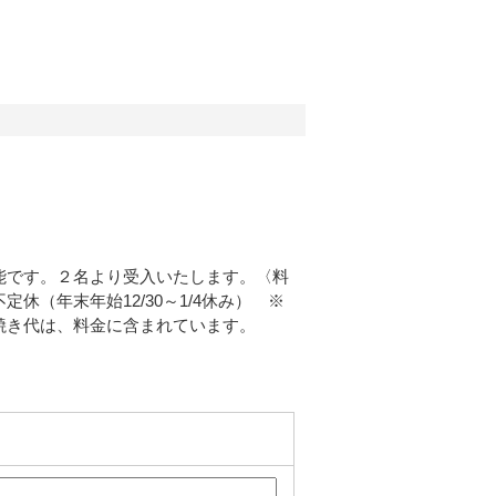
能です。２名より受入いたします。〈料
（年末年始12/30～1/4休み） ※
焼き代は、料金に含まれています。