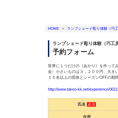
HOME
>
ランプシェード彫り体験（巧
ランプシェード彫り体験（巧工
予約フォーム
世界に１つだけの《あかり》を作って
金〉小さいものは３，２００円、大きい
１５名以上の団体とシーズンOFFの期
http://www.takeo-kk.net/experience/002
氏名
必須
住所