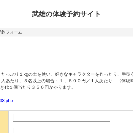
武雄の体験
予約サイト
予約フォーム
】たっぷり１kgの土を使い、好きなキャラクターを作ったり、手型
１人あたり、３名以上の場合：１，６００円／１人あたり 〈体験
品の焼き代１個当たり３５０円かかります。
138.php