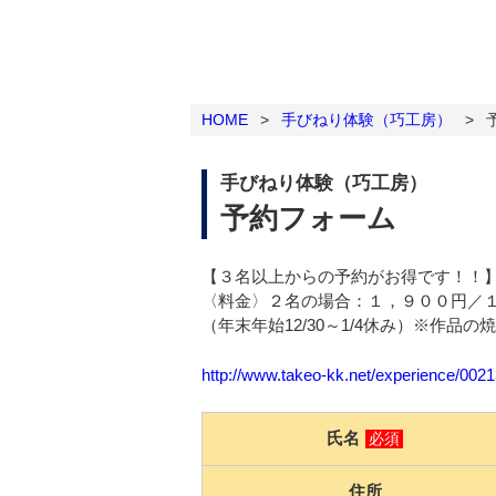
HOME
>
手びねり体験（巧工房）
>
手びねり体験（巧工房）
予約フォーム
【３名以上からの予約がお得です！！
〈料金〉２名の場合：１，９００円／
（年末年始12/30～1/4休み）※作
http://www.takeo-kk.net/experience/002
氏名
必須
住所