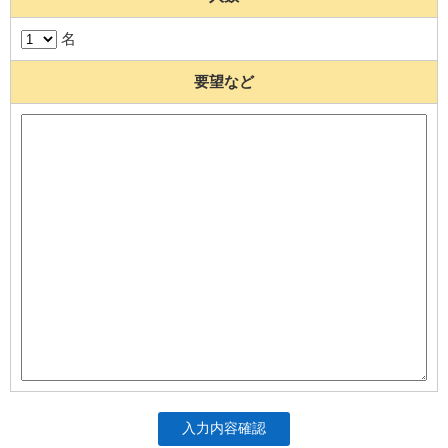
名
要望など
入力内容確認