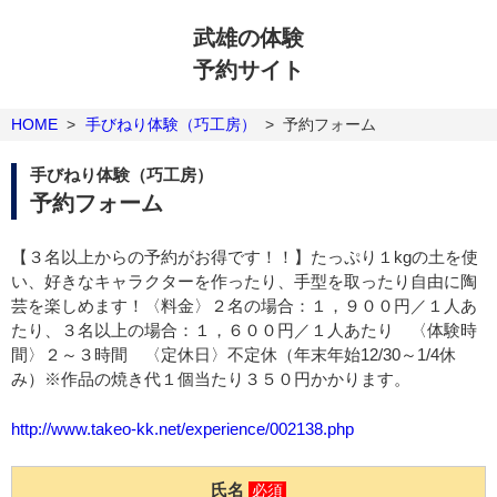
武雄の体験
予約サイト
HOME
>
手びねり体験（巧工房）
>
予約フォーム
手びねり体験（巧工房）
予約フォーム
【３名以上からの予約がお得です！！】たっぷり１kgの土を使
い、好きなキャラクターを作ったり、手型を取ったり自由に陶
芸を楽しめます！〈料金〉２名の場合：１，９００円／１人あ
たり、３名以上の場合：１，６００円／１人あたり 〈体験時
間〉２～３時間 〈定休日〉不定休（年末年始12/30～1/4休
み）※作品の焼き代１個当たり３５０円かかります。
http://www.takeo-kk.net/experience/002138.php
氏名
必須