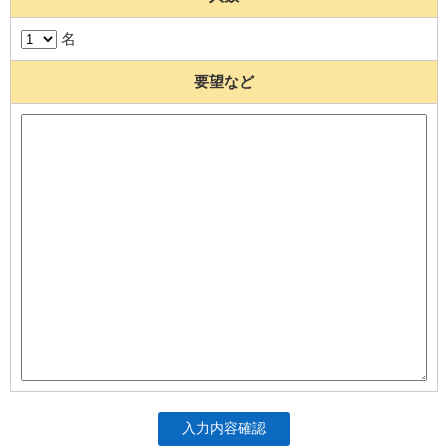
名
要望など
入力内容確認