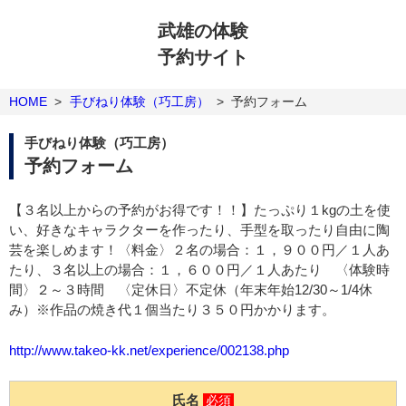
武雄の体験
予約サイト
HOME
>
手びねり体験（巧工房）
>
予約フォーム
手びねり体験（巧工房）
予約フォーム
【３名以上からの予約がお得です！！】たっぷり１kgの土を使
い、好きなキャラクターを作ったり、手型を取ったり自由に陶
芸を楽しめます！〈料金〉２名の場合：１，９００円／１人あ
たり、３名以上の場合：１，６００円／１人あたり 〈体験時
間〉２～３時間 〈定休日〉不定休（年末年始12/30～1/4休
み）※作品の焼き代１個当たり３５０円かかります。
http://www.takeo-kk.net/experience/002138.php
氏名
必須