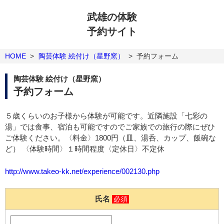
武雄の体験
予約サイト
HOME
>
陶芸体験 絵付け（星野窯）
>
予約フォーム
陶芸体験 絵付け（星野窯）
予約フォーム
５歳くらいのお子様から体験が可能です。近隣施設「七彩の
湯」では食事、宿泊も可能ですのでご家族での旅行の際にぜひ
ご体験ください。〈料金〉1800円（皿、湯呑、カップ、飯碗な
ど） 〈体験時間〉１時間程度〈定休日〉不定休
http://www.takeo-kk.net/experience/002130.php
氏名
必須