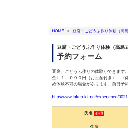
HOME
>
豆腐・ごどうふ作り体験（高
豆腐・ごどうふ作り体験（高島
予約フォーム
豆腐、ごどうふ作りの体験ができます
金〉１，０００円（お土産付き） 〈体験時
め体験不可の場合があります。前日予
http://www.takeo-kk.net/experience/002
氏名
必須
住所