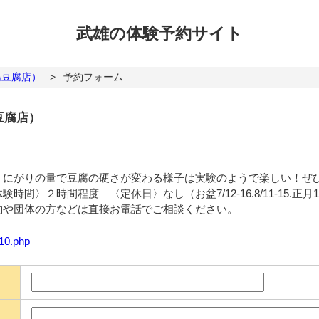
武雄の体験
予約サイト
島豆腐店）
>
予約フォーム
豆腐店）
。にがりの量で豆腐の硬さが変わる様子は実験のようで楽しい！ぜ
間〉２時間程度 〈定休日〉なし（お盆7/12-16.8/11-15.正
約や団体の方などは直接お電話でご相談ください。
110.php