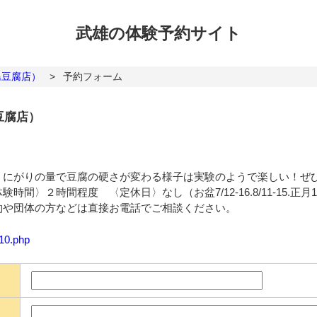
武雄の体験
予約サイト
島豆腐店）
>
予約フォーム
豆腐店）
。にがりの量で豆腐の硬さが変わる様子は実験のようで楽しい！ぜ
間〉２時間程度 〈定休日〉なし（お盆7/12-16.8/11-15.正
約や団体の方などは直接お電話でご相談ください。
110.php