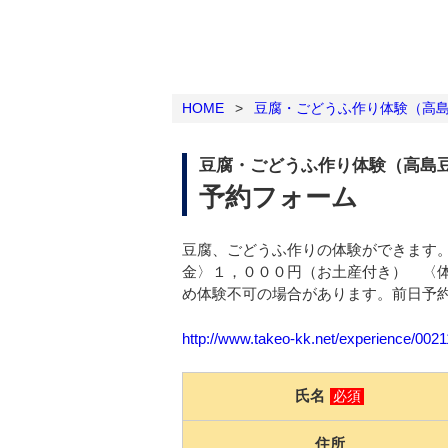
HOME
>
豆腐・ごどうふ作り体験（高
豆腐・ごどうふ作り体験（高島
予約フォーム
豆腐、ごどうふ作りの体験ができます
金〉１，０００円（お土産付き） 〈体験時
め体験不可の場合があります。前日予
http://www.takeo-kk.net/experience/002
氏名
必須
住所