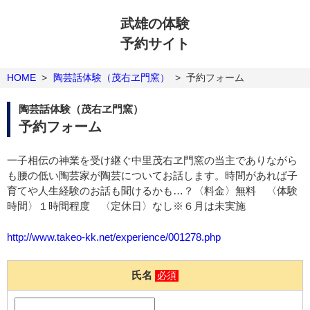
武雄の体験
予約サイト
HOME
>
陶芸話体験（茂右ヱ門窯）
>
予約フォーム
陶芸話体験（茂右ヱ門窯）
予約フォーム
一子相伝の神業を受け継ぐ中里茂右ヱ門窯の当主でありながら
も腰の低い陶芸家が陶芸についてお話します。時間があれば子
育てや人生経験のお話も聞けるかも…？〈料金〉無料 〈体験
時間〉１時間程度 〈定休日〉なし※６月は未実施
http://www.takeo-kk.net/experience/001278.php
氏名
必須