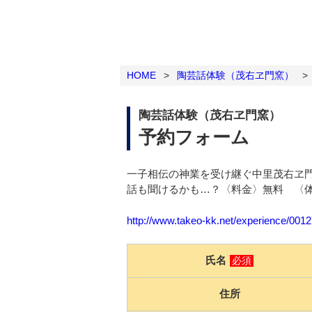
HOME
>
陶芸話体験（茂右ヱ門窯）
>
陶芸話体験（茂右ヱ門窯）
予約フォーム
一子相伝の神業を受け継ぐ中里茂右ヱ
話も聞けるかも…？〈料金〉無料 〈
http://www.takeo-kk.net/experience/001
氏名
必須
住所