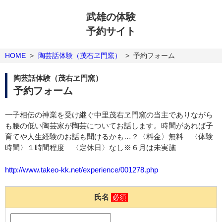
武雄の体験
予約サイト
HOME
>
陶芸話体験（茂右ヱ門窯）
>
予約フォーム
陶芸話体験（茂右ヱ門窯）
予約フォーム
一子相伝の神業を受け継ぐ中里茂右ヱ門窯の当主でありながら
も腰の低い陶芸家が陶芸についてお話します。時間があれば子
育てや人生経験のお話も聞けるかも…？〈料金〉無料 〈体験
時間〉１時間程度 〈定休日〉なし※６月は未実施
http://www.takeo-kk.net/experience/001278.php
氏名
必須