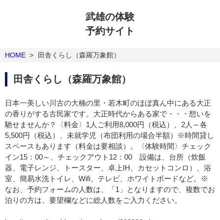
武雄の体験
予約サイト
HOME
>
田舎くらし（森羅万象館）
田舎くらし（森羅万象館）
日本一美しい川古の大楠の里・若木町のほぼ真ん中にある大正
の香りがする古民家です。大正時代からある家で・・・想いを
馳せませんか？〈料金〉1人ご利用8,000円（税込）、2人～各
5,500円（税込）、未就学児（布団利用の場合半額）※時間貸し
スペースもあります（料金は要相談）。〈体験時間〉チェック
イン15：00～、チェックアウト12：00 設備は、台所（炊飯
器、電子レンジ、トースター、卓上IH、カセットコンロ）、浴
室、簡易水洗トイレ、Wifi、テレビ、ホワイトボードなど。※
なお、予約フォームの人数は、「1」となりますので、複数でお
泊りの方は、要望欄などに総人数をご入力ください。