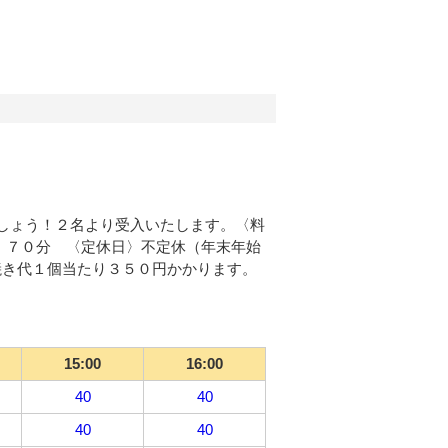
しょう！２名より受入いたします。〈料
〉７０分 〈定休日〉不定休（年末年始
の焼き代１個当たり３５０円かかります。
15:00
16:00
40
40
40
40