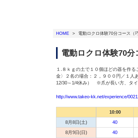
HOME
>
電動ロクロ体験70分コース（
電動ロクロ体験70
１.８ｋｇの土で１０個ほどの器を作
金〉２名の場合：２，９００円／１人
12/30～1/4休み） ※爪が長い
http://www.takeo-kk.net/experience/002
10:00
8月8日(土)
40
8月9日(日)
40